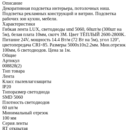
Описание
Декоративная подсветка интерьера, потолочных ниш.
Подсветка рекламных конструкций и витрин. Подсветка
рабочих зон кухни, мебели.
Характеристики
Гибкая лента LUX, светодиоды smd 5060, 60шт/м (300шт на
5м), белая плата 10мм, скотч 3М. Цвет ТЁПЛЫЙ 2600-2800K.
Питание 24V, мощность 14.4 Вт/м (72 Вт на 5м), угол 120°,
цветопередача CRI>85. Размеры 5000х10x2.2мм. Мин.отрезок
100мм, 6 светодиодов. Цена за 1м.
Общие
Артикул
008828(2)
Тип товара
Лента
Класс пылевлагозащиты
IP20
Типоразмер светодиода
SMD 5060
Плотность светодиодов
60 шт/м
Минимальный отрезок
100 мм
Серия ленты
RT открытая