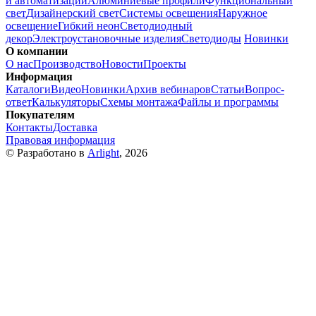
и автоматизации
Алюминиевые профили
Функциональный
свет
Дизайнерский свет
Системы освещения
Наружное
освещение
Гибкий неон
Светодиодный
декор
Электроустановочные изделия
Светодиоды
Новинки
О компании
О нас
Производство
Новости
Проекты
Информация
Каталоги
Видео
Новинки
Архив вебинаров
Статьи
Вопрос-
ответ
Калькуляторы
Схемы монтажа
Файлы и программы
Покупателям
Контакты
Доставка
Правовая информация
© Разработано в
Arlight
, 2026