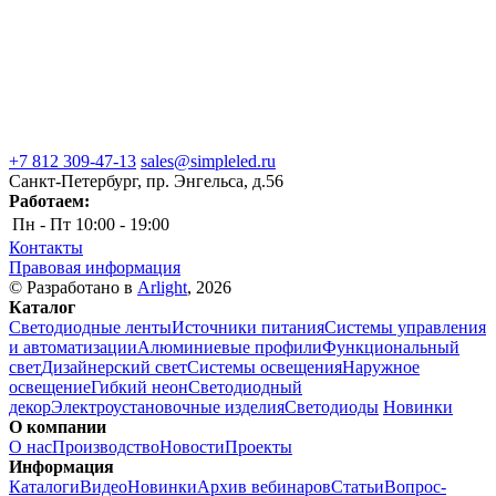
+7 812 309-47-13
sales@simpleled.ru
Санкт-Петербург, пр. Энгельса, д.56
Работаем:
Пн - Пт
10:00 - 19:00
Контакты
Правовая информация
© Разработано в
Arlight
, 2026
Каталог
Светодиодные ленты
Источники питания
Системы управления
и автоматизации
Алюминиевые профили
Функциональный
свет
Дизайнерский свет
Системы освещения
Наружное
освещение
Гибкий неон
Светодиодный
декор
Электроустановочные изделия
Светодиоды
Новинки
О компании
О нас
Производство
Новости
Проекты
Информация
Каталоги
Видео
Новинки
Архив вебинаров
Статьи
Вопрос-