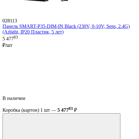
028113
Панель SMART-P35-DIM-IN Black (230V, 0-10V, Sens, 2.4G)
(Arlight, IP20 Пластик, 5 лет)
83
5 477
₽/шт
В наличии
83
Коробка (картон) 1 шт —
5 477
₽