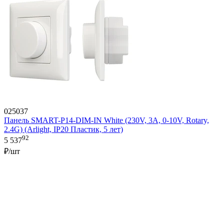
025037
Панель SMART-P14-DIM-IN White (230V, 3A, 0-10V, Rotary,
2.4G) (Arlight, IP20 Пластик, 5 лет)
92
5 537
₽/шт