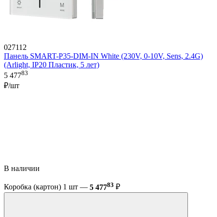
027112
Панель SMART-P35-DIM-IN White (230V, 0-10V, Sens, 2.4G)
(Arlight, IP20 Пластик, 5 лет)
83
5 477
₽/шт
В наличии
83
Коробка (картон) 1 шт —
5 477
₽