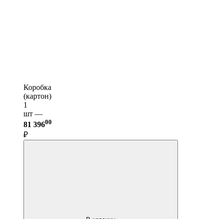
Коробка
(картон)
1
шт —
00
81 396
₽