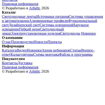
Правовая информация
© Разработано в
Arlight
, 2026
Каталог
Светодиодные ленты
Источники питания
Системы управления
и автоматизации
Алюминиевые профили
Функциональный
свет
Дизайнерский свет
Системы освещения
Наружное
освещение
Гибкий неон
Светодиодный
декор
Электроустановочные изделия
Светодиоды
Новинки
О компании
О нас
Производство
Новости
Проекты
Информация
Каталоги
Видео
Новинки
Архив вебинаров
Статьи
Вопрос-
ответ
Калькуляторы
Схемы монтажа
Файлы и программы
Покупателям
Контакты
Доставка
Правовая информация
© Разработано в
Arlight
, 2026