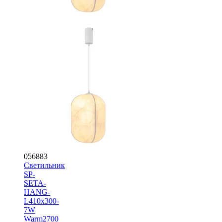
056883
Светильник
SP-
SETA-
HANG-
L410х300-
7W
Warm2700