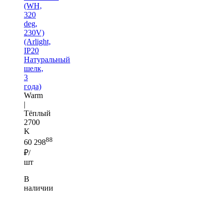
(WH,
320
deg,
230V)
(Arlight,
IP20
Натуральный
шелк,
3
года)
Warm
|
Тёплый
2700
K
88
60 298
₽/
шт
В
наличии