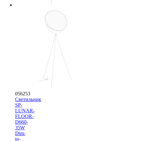
056253
Светильник
SP-
LUNAR-
FLOOR-
D660-
35W
Dim-
to-