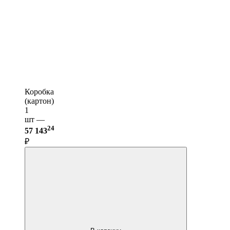
Коробка
(картон)
1
шт —
24
57 143
₽