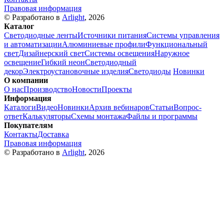
Правовая информация
© Разработано в
Arlight
, 2026
Каталог
Светодиодные ленты
Источники питания
Системы управления
и автоматизации
Алюминиевые профили
Функциональный
свет
Дизайнерский свет
Системы освещения
Наружное
освещение
Гибкий неон
Светодиодный
декор
Электроустановочные изделия
Светодиоды
Новинки
О компании
О нас
Производство
Новости
Проекты
Информация
Каталоги
Видео
Новинки
Архив вебинаров
Статьи
Вопрос-
ответ
Калькуляторы
Схемы монтажа
Файлы и программы
Покупателям
Контакты
Доставка
Правовая информация
© Разработано в
Arlight
, 2026