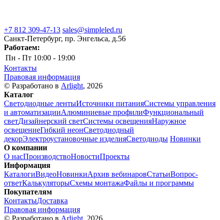
+7 812 309-47-13
sales@simpleled.ru
Санкт-Петербург, пр. Энгельса, д.56
Работаем:
Пн - Пт
10:00 - 19:00
Контакты
Правовая информация
© Разработано в
Arlight
, 2026
Каталог
Светодиодные ленты
Источники питания
Системы управления
и автоматизации
Алюминиевые профили
Функциональный
свет
Дизайнерский свет
Системы освещения
Наружное
освещение
Гибкий неон
Светодиодный
декор
Электроустановочные изделия
Светодиоды
Новинки
О компании
О нас
Производство
Новости
Проекты
Информация
Каталоги
Видео
Новинки
Архив вебинаров
Статьи
Вопрос-
ответ
Калькуляторы
Схемы монтажа
Файлы и программы
Покупателям
Контакты
Доставка
Правовая информация
© Разработано в
Arlight
, 2026